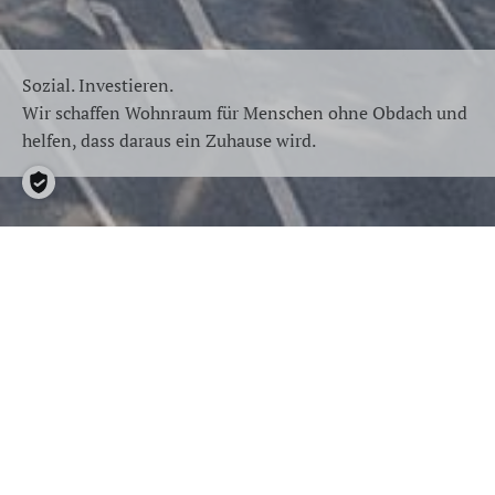
Sozial. Investieren.
Wir schaffen Wohnraum für Menschen ohne Obdach und
helfen, dass daraus ein Zuhause wird.
Über uns
Die gemeinnützige Benno und Inge Behrens-Stiftung –
kurz: Behrens-Stiftung – ist ein sozialer Investor mit Sitz
in Hamburg, der sich in der Wohnungslosenhilfe