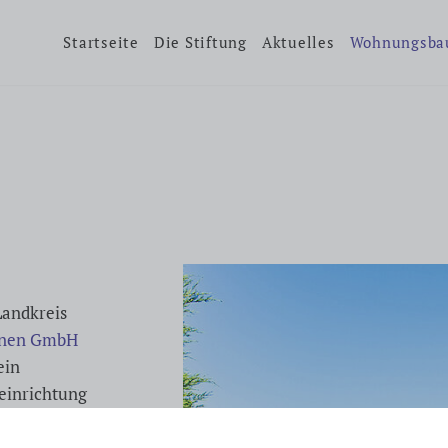
Startseite
Die Stiftung
Aktuelles
Wohnungsba
Landkreis
hnen GmbH
ein
einrichtung
of GmbH
den eigenen