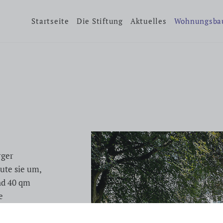
Startseite
Die Stiftung
Aktuelles
Wohnungsba
rger
ute sie um,
nd 40 qm
e
stattet. Es
erhalten je